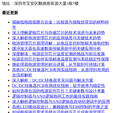
地址：深圳市宝安区翻身路富源大厦1栋7楼
最近更新
揭秘低电阻低熔点合金：比较器与保险丝背后的材料科
学
深入理解逻辑芯片与存储芯片的技术演进与未来趋势
深入解析电池管理芯片的应用场景与关键技术趋势
电池管理芯片原理详解：从电压监控到智能充放电控制
缓冲放大器在高速数据传输系统中的关键应用分析
深度解读：电源监控芯片温度监测的挑战与前沿发展
电源监控芯片如何实现精准温度监测与系统稳定性保障
微处理器电源管理的前沿进展：从节能到可持续计算
高效DC/DC转换器PCB布局实战指南：从原理到布局的
全流程解析
深入解析：DC/DC转换器常见问题与解决方案
DC/DC转换器PCB布局优化指南：提升效率与稳定性
如何选择合适的电源监控芯片？关键参数与设计考量
逻辑控制器与AND逻辑协同工作的最佳实践指南
深入解析逻辑控制器与AND逻辑在自动化测试中的应用
高效LED驱动器设计：兼顾能效与EMI抑制的平衡之道
如何根据项目需求选择合适的稳压芯片或电源管理芯