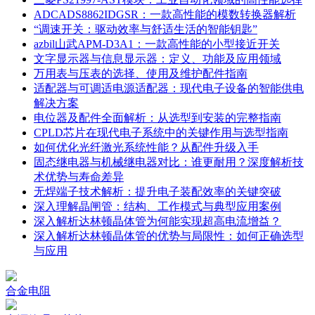
ADCADS8862IDGSR：一款高性能的模数转换器解析
“调速开关：驱动效率与舒适生活的智能钥匙”
azbil山武APM-D3A1：一款高性能的小型接近开关
文字显示器与信息显示器：定义、功能及应用领域
万用表与压表的选择、使用及维护配件指南
适配器与可调适电源适配器：现代电子设备的智能供电
解决方案
电位器及配件全面解析：从选型到安装的完整指南
CPLD芯片在现代电子系统中的关键作用与选型指南
如何优化光纤激光系统性能？从配件升级入手
固态继电器与机械继电器对比：谁更耐用？深度解析技
术优势与寿命差异
无焊端子技术解析：提升电子装配效率的关键突破
深入理解晶闸管：结构、工作模式与典型应用案例
深入解析达林顿晶体管为何能实现超高电流增益？
深入解析达林顿晶体管的优势与局限性：如何正确选型
与应用
合金电阻